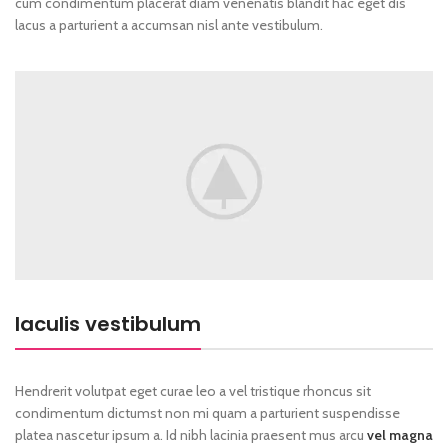
cum condimentum placerat diam venenatis blandit hac eget dis
lacus a parturient a accumsan nisl ante vestibulum.
Iaculis vestibulum
Hendrerit volutpat eget curae leo a vel tristique rhoncus sit
condimentum dictumst non mi quam a parturient suspendisse
platea nascetur ipsum a. Id nibh lacinia praesent mus arcu
vel magna